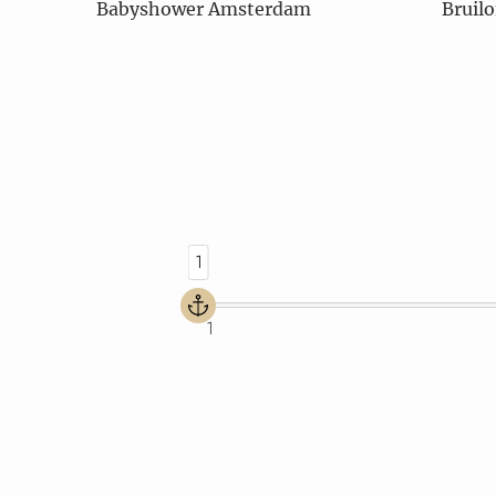
Babyshower Amsterdam
Bruil
1
1