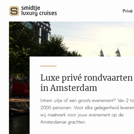
Privé
Luxe privé rondvaarten
in Amsterdam
Intiem uitje of een groots evenement? Van 2 to
2000 personen. Voor elke gelegenheid levere
wij maatwerk voor jouw evenement op de
Amsterdamse grachten.