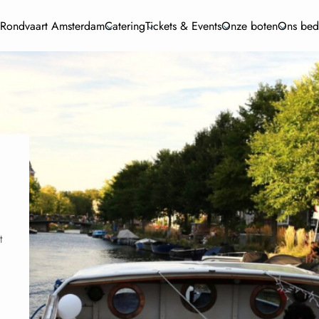
 Rondvaart Amsterdam
Catering
Tickets & Events
Onze boten
Ons bedr
t
n