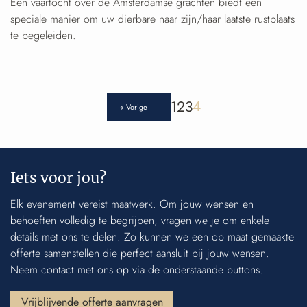
Een vaartocht over de Amsterdamse grachten biedt een
speciale manier om uw dierbare naar zijn/haar laatste rustplaats
te begeleiden.
4
1
2
3
« Vorige
Iets voor jou?
Elk evenement vereist maatwerk. Om jouw wensen en
behoeften volledig te begrijpen, vragen we je om enkele
details met ons te delen. Zo kunnen we een op maat gemaakte
offerte samenstellen die perfect aansluit bij jouw wensen.
Neem contact met ons op via de onderstaande buttons.
Vrijblijvende offerte aanvragen