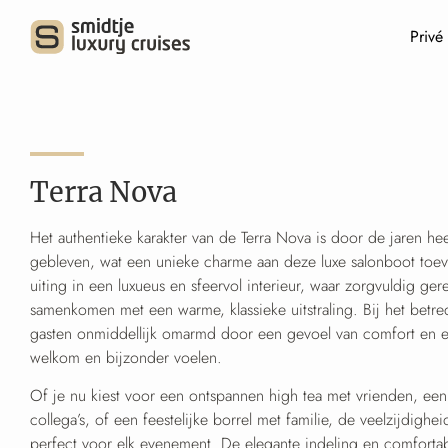
Privé
Terra Nova
Het authentieke karakter van de Terra Nova is door de jaren h
gebleven, wat een unieke charme aan deze luxe salonboot toevo
uiting in een luxueus en sfeervol interieur, waar zorgvuldig ger
samenkomen met een warme, klassieke uitstraling. Bij het bet
gasten onmiddellijk omarmd door een gevoel van comfort en exc
welkom en bijzonder voelen.
Of je nu kiest voor een ontspannen high tea met vrienden, een 
collega’s, of een feestelijke borrel met familie, de veelzijdighe
perfect voor elk evenement. De elegante indeling en comfortab