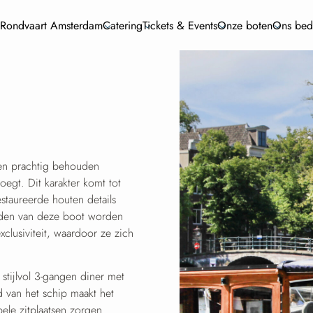
 Rondvaart Amsterdam
Catering
Tickets & Events
Onze boten
Ons bedr
een prachtig behouden
egt. Dit karakter komt tot
estaureerde houten details
reden van deze boot worden
lusiviteit, waardoor ze zich
stijlvol 3-gangen diner met
id van het schip maakt het
ele zitplaatsen zorgen