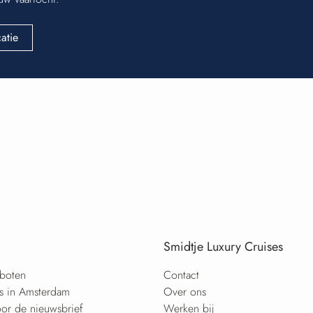
catie
Smidtje Luxury Cruises
boten
Contact
es in Amsterdam
Over ons
or de nieuwsbrief
Werken bij