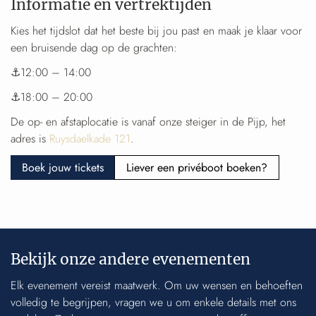
Informatie en vertrektijden
Kies het tijdslot dat het beste bij jou past en maak je klaar voor
een bruisende dag op de grachten:
⚓12:00 – 14:00
⚓18:00 – 20:00
De op- en afstaplocatie is vanaf onze steiger in de Pijp, het
adres is
Ruysdaelkade 121
.
Boek jouw tickets
Liever een privéboot boeken?
Bekijk onze andere evenementen
Elk evenement vereist maatwerk. Om uw wensen en behoeften
volledig te begrijpen, vragen we u om enkele details met ons